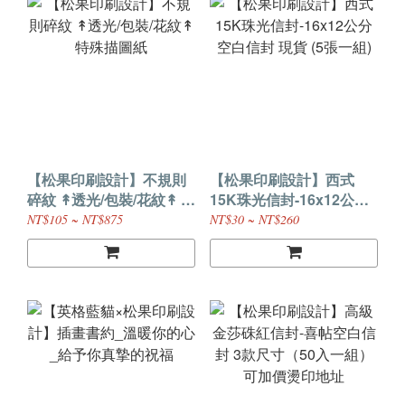
【松果印刷設計】不規則
【松果印刷設計】西式
碎紋 ↟透光/包裝/花紋↟ 特
15K珠光信封-16x12公分
殊描圖紙
空白信封 現貨 (5張一組)
NT$105 ~ NT$875
NT$30 ~ NT$260