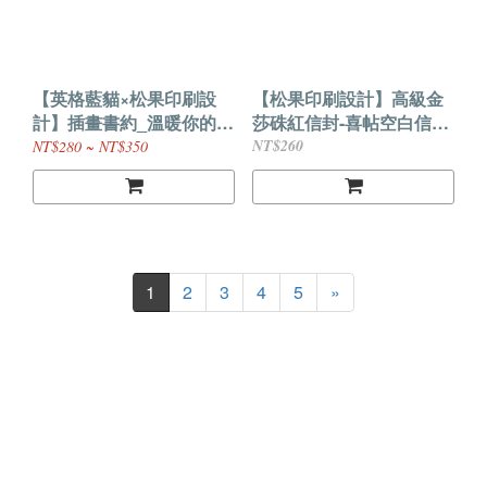
【英格藍貓×松果印刷設
【松果印刷設計】高級金
計】插畫書約_溫暖你的心
莎硃紅信封-喜帖空白信封
_給予你真摯的祝福
3款尺寸（50入一組）可
NT$260
NT$280 ~ NT$350
加價燙印地址
1
2
3
4
5
»