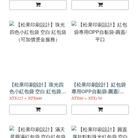
【松果印刷設計】珠光四
【松果印刷設計】紅包袋
色小紅包袋 空白 紅包袋
專用OPP自黏袋-圓蓋/平
（可加價燙金服務）
口
NT$325 ~ NT$600
NT$80 ~ NT$150