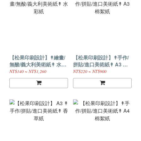
【松果印刷設計】↟繪畫/
【松果印刷設計】↟手作/
無酸/義大利美術紙↟ 水彩
拼貼/進口美術紙↟ A3 棉
紙
絮紙
NT$140 ~ NT$1,260
NT$220 ~ NT$900