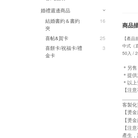
婚禮週邊商品
結婚書約＆書約
16
商品
夾
喜帖&賀卡
25
【產品規
中式（直
喜餅卡/祝福卡/禮
3
50入 / 
金卡
＊另售
＊提供
＊以上
【注意
_____
客製化
【燙金
【燙金
【注意
產生，