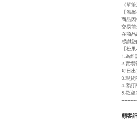
《單筆
【溫馨
商品因
交易前
在商品
感謝您
【松果
1.為
2.賣場
每日出
3.現
4.客
5.歡
----------
顧客