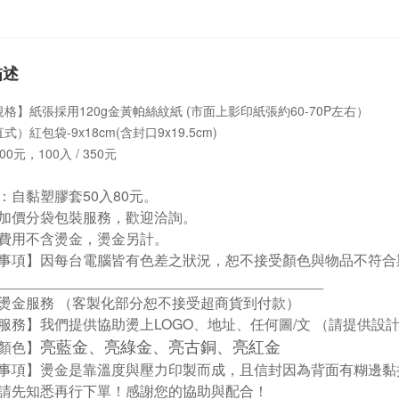
描述
格】紙張採用120g金黃帕絲紋紙 (市面上影印紙張約60-70P左右）
式）紅包袋-9x18cm(含封口9x19.5cm)
200元，100入 / 350元
：自黏塑膠套50入80元。
加價分袋包裝服務，歡迎洽詢。
費用不含燙金，燙金另計。
事項】因每台電腦皆有色差之狀況，恕不接受顏色與物品不符合
_________________________________________
燙金服務 （客製化部分恕不接受超商貨到付款）
服務】我們提供協助燙上LOGO、地址、任何圖/文 （請提供設
亮藍金、亮綠金、亮古銅、亮紅金
顏色】
事項】燙金是靠溫度與壓力印製而成，且信封因為背面有糊邊黏
請先知悉再行下單！感謝您的協助與配合！