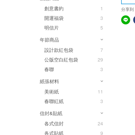
創意書約
1
分享到
開運福袋
3
明信片
5
年節商品
設計款紅包袋
7
公版空白紅包袋
29
春聯
3
紙張材料
美術紙
11
春聯紅紙
3
信封&貼紙
各式信封
24
各式貼紙
9