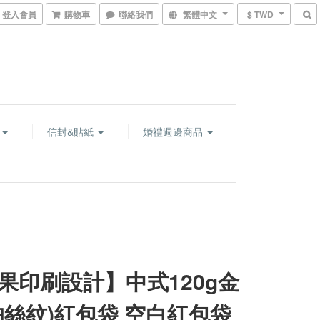
登入會員
購物車
聯絡我們
繁體中文
$ TWD
卡
信封&貼紙
婚禮週邊商品
果印刷設計】中式120g金
帕絲紋)紅包袋 空白紅包袋