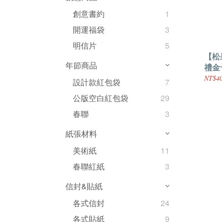
創意書約
1
開運福袋
3
明信片
5
【松
年節商品
禮金
一組
NT$4
設計款紅包袋
7
公版空白紅包袋
29
春聯
3
紙張材料
美術紙
11
春聯紅紙
3
信封&貼紙
各式信封
24
各式貼紙
9