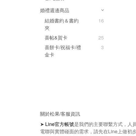
婚禮週邊商品
結婚書約＆書約
16
夾
喜帖&賀卡
25
喜餅卡/祝福卡/禮
3
金卡
關於松果/客服資訊
➤
Line官方帳號
是我們的主要聯繫方式，人
電聯與實體碰面的需求，請先在Line上做初