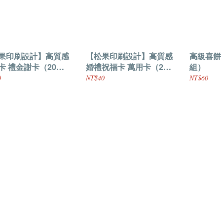
果印刷設計】高質感
【松果印刷設計】高質感
高級喜餅
卡 禮金謝卡（20入
婚禮祝福卡 萬用卡（20
組）
）
入一組）
0
NT$40
NT$60