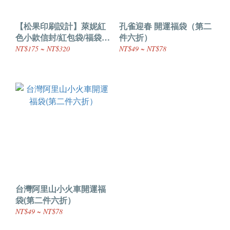
【松果印刷設計】萊妮紅
孔雀迎春 開運福袋（第二
色小款信封/紅包袋/福袋
件六折）
（50入一組）可加價燙印
NT$175 ~ NT$320
NT$49 ~ NT$78
服務
台灣阿里山小火車開運福
袋(第二件六折）
NT$49 ~ NT$78