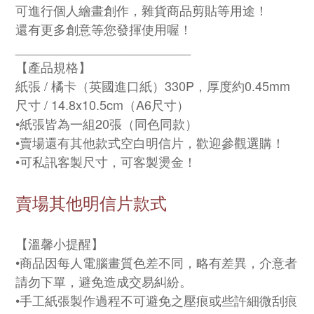
可進行個人繪畫創作，雜貨商品剪貼等用途！
還有更多創意等您發揮使用喔！
_________________________
【產品規格】
紙張 / 橘卡（英國進口紙）330P，厚度約0.45mm
尺寸 / 14.8x10.5cm（A6尺寸）
•紙張皆為一組20張（同色同款）
•賣場還有其他款式空白明信片，歡迎參觀選購！
•可私訊客製尺寸，可客製燙金
！
賣場其他明信片款式
【溫馨小提醒】
•商品因每人電腦畫質色差不同，略有差異，介意者
請勿下單，避免造成交易糾紛。
•手工紙張製作過程不可避免之壓痕或些許細微刮痕