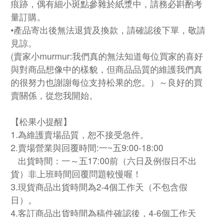
痕跡，偶有細小斑點參雜於紙漿中，請務必斟酌考
量訂購。
•產品寄出後無法退貨及換款，請確認後下單，敬請
見諒。
(賣家小murmur:我們真的無法知道每位買家的喜好
與對商品想像中的樣貌，但商品品質的維護我們真
的很努力也謝謝每位支持松果的您。）～良好的買
賣關係，從您我開始。
【松果小提醒】
1.為維護賣場品質，恕不接受急件。
2.賣場營業與回覆時間:一~五9:00-18:00
出貨時間：一～五17:00前（六日及例假日不出
貨）非上班時間回覆問題較慢喔！
3.現貨商品出貨時間為2-4個工作天（不包含假
日）。
4.客訂商品出貨時間為稿件確認後，4-6個工作天