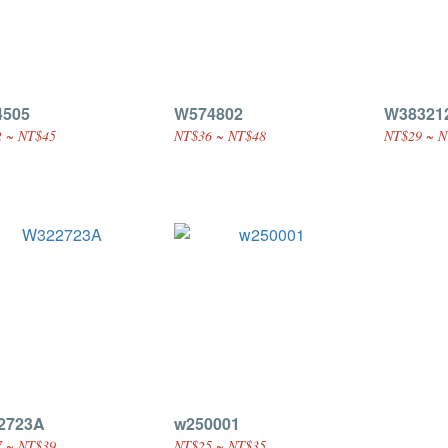
4505
W574802
W38321
 ~ NT$45
NT$36 ~ NT$48
NT$29 ~ N
2723A
w250001
 ~ NT$39
NT$25 ~ NT$35