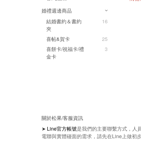
婚禮週邊商品
結婚書約＆書約
16
夾
喜帖&賀卡
25
喜餅卡/祝福卡/禮
3
金卡
關於松果/客服資訊
➤
Line官方帳號
是我們的主要聯繫方式，人
電聯與實體碰面的需求，請先在Line上做初