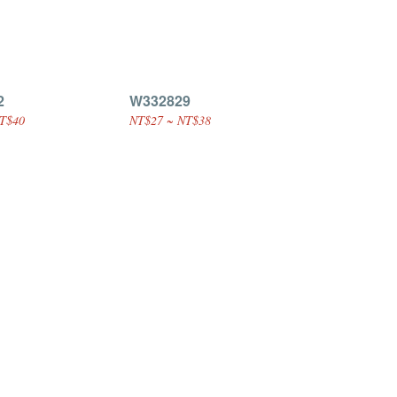
2
W332829
T$40
NT$27 ~ NT$38