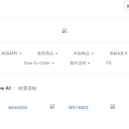
紙張材料
創意商品
年節商品
喜帖&賀
How-To-Order
製作說明
FB
ew All
精選喜帖