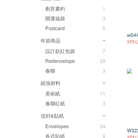
創意書約
1
開運福袋
3
Postcard
5
w54
年節商品
NT$32
設計款紅包袋
7
Redenvelope
29
春聯
3
紙張材料
美術紙
11
春聯紅紙
3
信封&貼紙
Envelopes
24
W32
各式貼紙
9
NT$27