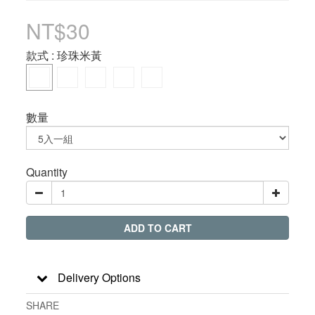
NT$30
款式
: 珍珠米黃
數量
Quantity
ADD TO CART
Delivery Options
SHARE