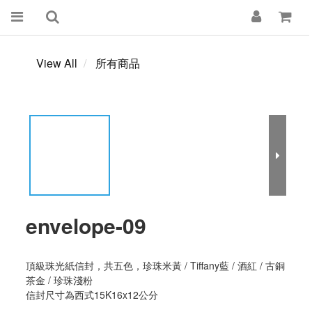
View All
所有商品
envelope-09
頂級珠光紙信封，共五色，珍珠米黃 / Tiffany藍 / 酒紅 / 古銅
茶金 / 珍珠淺粉
信封尺寸為西式15K16x12公分