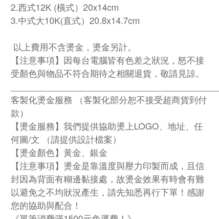
2.西式12K (橫式）20x14cm
3.
中式大10K(直式）20.8x14.7cm
以上費用不含燙金，燙金另計。
【注意事項】因每台電腦皆有色差之狀況，怒不接
受顏色與物品不符合期待之相關退貨，敬請見諒。
__________________________________________
客製化燙金服務 （客製化部分恕不接受超商貨到付
款）
【燙金服務】我們提供協助燙上LOGO、地址、任
何圖/文 （請提供設計檔案）
【燙金顏色】黃金、銀金
【注意事項】燙金是靠溫度與壓力印製而成，且信
封因為背面有糊邊黏接處，故燙金效果有時會有難
以避免之不均狀況產生，請先知悉再行下單！感謝
您的協助與配合！
《單筆消費滿1500元免運費！》