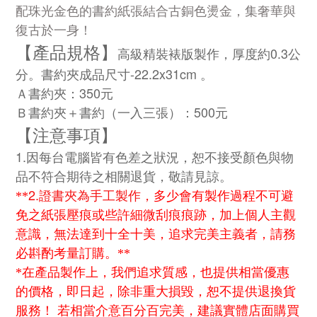
配珠光金色的書約紙張結合古銅色燙金，集奢華與
復古於一身！
【產品規格】
高級精裝裱版製作，厚度約0.3公
分。書約夾成品尺寸-22.2x31cm 。
Ａ書約夾：350元
Ｂ書約夾＋書約（一入三張）：500元
【注意事項】
1.因每台電腦皆有色差之狀況，恕不接受顏色與物
品不符合期待之相關退貨，敬請見諒。
2.證書夾為手工製作，
**
多少會有製作過程不可避
免之紙張壓痕或些許細微刮痕痕跡，加上個人主觀
意識，無法達到十全十美，追求完美主義者，請務
必斟酌考量訂購。**
*在產品製作上，我們追求質感，也提供相當優惠
的價格，即日起，除非重大損毀，恕不提供退換貨
服務！ 若相當介意百分百完美，建議實體店面購買