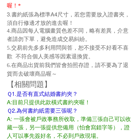
喔！*
3.書約紙張為標準A4尺寸，若您需要放入證書夾，
須自行修邊才放的進去喔！
4.商品因每人電腦畫質色差不同，略有差異，介意
者請勿下單，避免造成交易糾紛。
5.交易前先多多利用問與答，恕不接受不好看
不喜
歡
不符合個人美感等因素退換貨。
6.在商品出貨前我們皆會拍照存證，請不要為了退
貨而去破壞商品喔～
【相關問題】
Ｑ1.是否有直式結婚書約夾？
A:目前只提供此款橫式書約夾喔！
Ｑ2.為何書約紙需要三張呢？
A: 一張會被戶政事務所收取，準備三張自己可以收
藏一張，另一張提供您備用（怕會寫錯字等），證
人可以事先簽好名，不必到戶政現場。