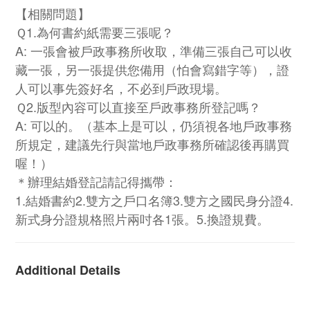
【相關問題】
Ｑ1.為何書約紙需要三張呢？
A: 一張會被戶政事務所收取，準備三張自己可以收
藏一張，另一張提供您備用（怕會寫錯字等），證
人可以事先簽好名，不必到戶政現場。
Ｑ2.版型內容可以直接至戶政事務所登記嗎？
A: 可以的。（基本上是可以，仍須視各地戶政事務
所規定，建議先行與當地戶政事務所確認後再購買
喔！）
＊辦理結婚登記請記得攜帶：
1.結婚書約2.雙方之戶口名簿3.雙方之國民身分證4.
新式身分證規格照片兩吋各1張。5.換證規費。
Additional Details