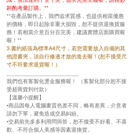
斟酌考量訂購。**
**在產品製作上，我們追求質感，也提供相當優惠
的價格，即日起除非重大損毀，恕不提供退換貨服
務！若相當介意百分百完美，建議實體店面購買喔
喔！**
3.書約紙張為標準A4尺寸，若您需要放入自備的其
他證書夾，須自行修邊才放的進去喔！
(恕不接受尺
寸不符要求退貨喔！）
________________________
我們也有客製化燙金服務喔！ （客製化部分恕不接
受超商貨到付款）
【溫馨小提醒】
•商品因每人電腦畫質色差不同，略有差異，介意者
請勿下單，避免造成交易糾紛。
•交易前先多多利用問與答，恕不接受不好看、不喜
歡、不符合個人美感等因素退換貨。