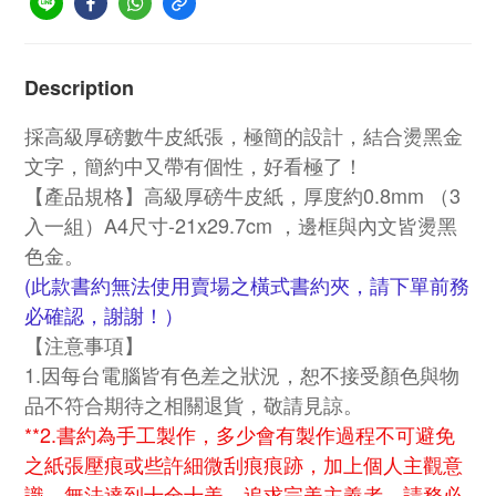
Description
採高級厚磅數牛皮紙張，極簡的設計，結合燙黑金
文字，簡約中又帶有個性，好看極了！
【產品規格】高級厚磅牛皮紙，厚度約0.8mm （3
入一組）A4尺寸-21x29.7cm ，邊框與內文皆燙黑
色金。
(此款書約無法使用賣場之橫式書約夾，請下單前務
必確認，謝謝！）
【注意事項】
1.因每台電腦皆有色差之狀況，恕不接受顏色與物
品不符合期待之相關退貨，敬請見諒。
**2.書約為手工製作，多少會有製作過程不可避免
之紙張壓痕或些許細微刮痕痕跡，加上個人主觀意
識，無法達到十全十美，追求完美主義者，請務必