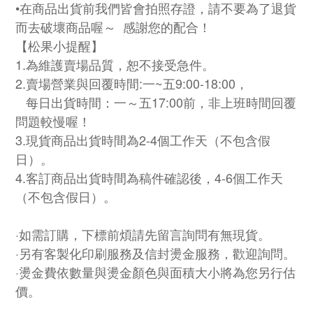
•在商品出貨前我們皆會拍照存證，請不要為了退貨
而去破壞商品喔～ 感謝您的配合！
【松果小提醒】
1.為維護賣場品質，恕不接受急件。
2.賣場營業與回覆時間:一~五9:00-18:00，
每日出貨時間：一～五17:00前，非上班時間回覆
問題
較慢喔！
3.現貨商品出貨時間為2-4個工作天（不包含假
日）。
4.客訂商品出貨時間為稿件確認後，4-6個工作天
（不包含假日）。
·如需訂購，下標前煩請先留言詢問有無現貨。
·另有客製化印刷服務及信封燙金服務，歡迎詢問。
·燙金費依數量與燙金顏色與面積大小將為您另行估
價。